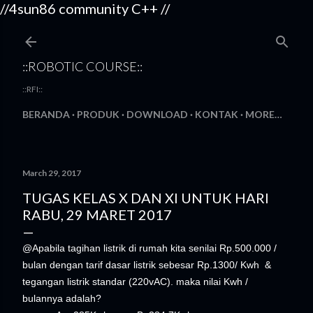
//4sun86 community C++
//
Skip to main content
::ROBOTIC COURSE::
::RFI::
BERANDA
PRODUK
DOWNLOAD
KONTAK
MORE…
March 29, 2017
TUGAS KELAS X DAN XI UNTUK HARI
RABU, 29 MARET 2017
@Apabila tagihan listrik di rumah kita senilai Rp.500.000 /
bulan dengan tarif dasar listrik sebesar Rp.1300/ Kwh &
tegangan listrik standar (220vAC). maka nilai Kwh /
bulannya adalah?