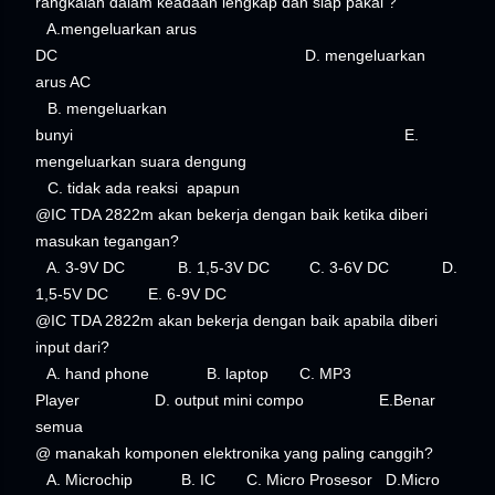
rangkaian dalam keadaan lengkap dan siap pakai ?
A.mengeluarkan arus
DC D. mengeluarkan
arus AC
B. mengeluarkan
bunyi E.
mengeluarkan suara dengung
C. tidak ada reaksi apapun
@IC TDA 2822m akan bekerja dengan baik ketika diberi
masukan tegangan?
A. 3-9V DC B. 1,5-3V DC C. 3-6V DC D.
1,5-5V DC E. 6-9V DC
@IC TDA 2822m akan bekerja dengan baik apabila diberi
input dari?
A. hand phone B. laptop C. MP3
Player D. output mini compo E.Benar
semua
@ manakah komponen elektronika yang paling canggih?
A. Microchip B. IC C. Micro Prosesor D.Micro