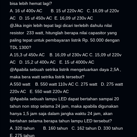
bisa lebih hemat lagi?
A. 16 uf 400v AC B. 15 uf 220v AC C. 16,09 uf 220v
AC D. 15 uf 450v AC E. 16,09 uf 230v AC
@Jika ingin lebih tepat lagi dicari terlebih dahulu nilai
resistor 233 watt, hitunglah berapa nilai capasitor yang
paling tepat untuk pembayaran listrik Rp. 50.000 dengan
TDL 1300?
A.15,3 uf 450v AC B. 16,09 uf 230v AC C. 15,09 uf 220v
AC D. 15,2 uf 400v AC E. 15 uf 4000v AC
@Apabila sebuah setrika listrik mengeluarkan daya 2,5A ,
maka bera watt setrika listrik tersebut?
A.550 watt B. 550 watt 110v AC C. 275 watt D. 275 watt
220v AC E. 550 watt 220v AC
@Apabila sebuah lampu LED dapat bertahan sampai 20
tahun non stop selama 24 jam, maka apabila digunakan
hanya 1,5 jam saja dalam jangka waktu 24 jam, akan
bertahan selama berapa tahun lampu LED tersebut?
A. 320 tahun B. 160 tahun C. 162 tahun D. 330 tahun
E. 275 tahun