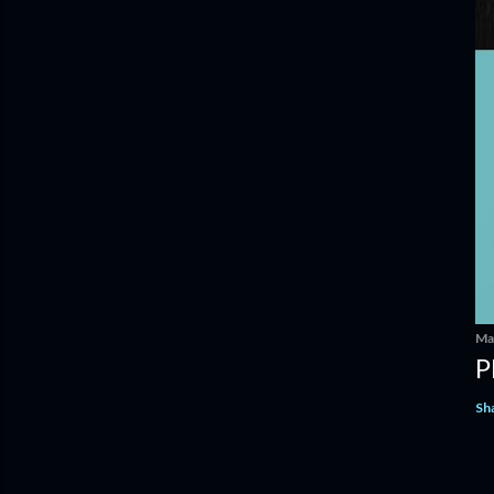
Ma
P
Sh