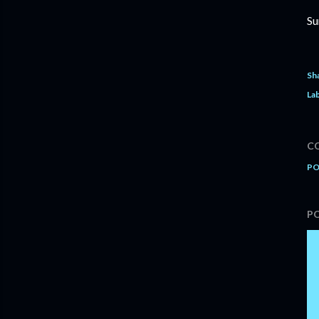
Su
Sh
Lab
C
PO
P