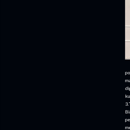
po
ma
di
ku
3.
Bi
pe
me