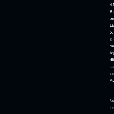
4.
Bi
pe
LE
5.
Bi
me
te
di
sa
sa
Ad
Sa
si