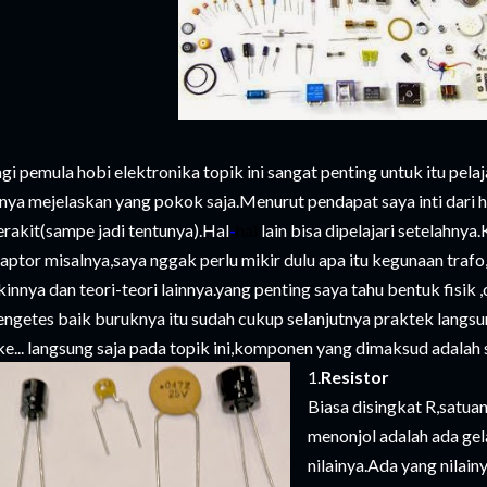
gi pemula hobi elektronika topik ini sangat penting untuk itu pel
nya mejelaskan yang pokok saja.Menurut pendapat saya inti dari h
rakit(sampe jadi tentunya).Hal
-
hal
lain bisa dipelajari setelahnya
aptor misalnya,saya nggak perlu mikir dulu apa itu kegunaan tr
kinnya dan teori-teori lainnya.yang penting saya tahu bentuk fisi
ngetes baik buruknya itu sudah cukup selanjutnya praktek langsu
e... langsung saja pada topik ini,komponen yang dimaksud adalah 
1.
Resistor
Biasa disingkat R,satuan
menonjol adalah ada ge
nilainya.Ada yang nilain