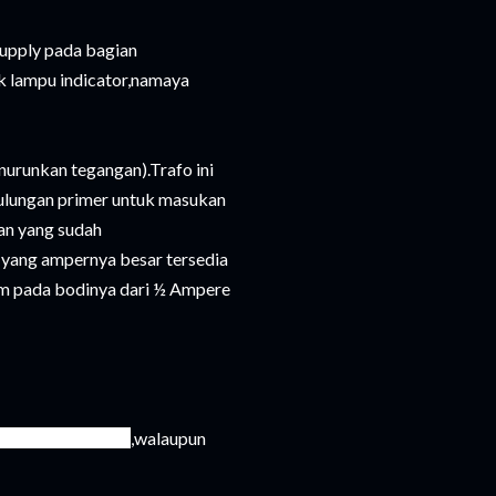
supply pada bagian
uk lampu indicator,namaya
nurunkan tegangan).Trafo ini
Gulungan primer untuk masukan
an yang sudah
fo yang ampernya besar tersedia
tum pada bodinya dari ½ Ampere
nen elektronika
,walaupun