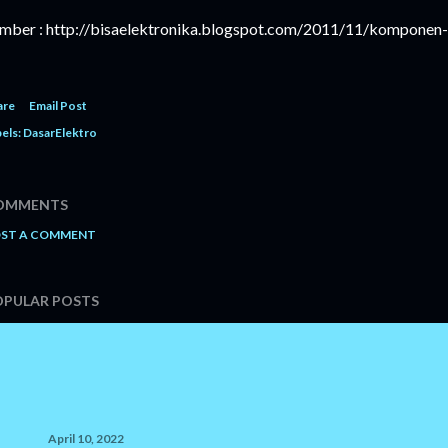
mber :
http://bisaelektronika.blogspot.com/2011/11/komponen-
are
Email Post
els:
DasarElektro
OMMENTS
ST A COMMENT
OPULAR POSTS
April 10, 2022