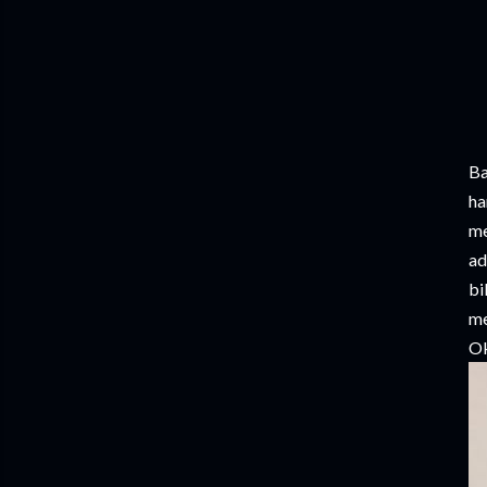
Ba
ha
me
ad
bi
me
Ok