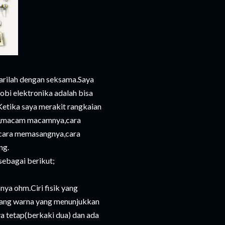
ajarilah dengan seksama.Saya
obi elektronika adalah bisa
.Ketika saya merakit rangkaian
afo,macam macamnya,cara
k ,cara memasangnya,cara
ng.
sebagai berikut;
nya ohm.Ciri fisik yang
lang warna yang menunjukkan
ya tetap(berkaki dua) dan ada