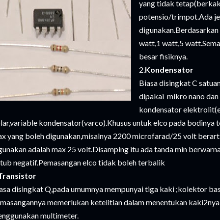
yang tidak tetap(berkak
potensio/trimpot.Ada jen
digunakan.Berdasarkan 
watt,1 watt,5 watt.Sem
besar fisiknya.
2.
Kondensator
Biasa disingkat C satua
dipakai mikro nano dan p
kondensator elektrolit(
lar,variable kondensator(varco).Khusus untuk elco pada bodinya 
x yang boleh digunakan,misalnya 2200 microfarad/25 volt berart
gunakan adalah max 25 volt.Disamping itu ada tanda min berwarn
tub negatif.Pemasangan elco tidak boleh terbalik
Transistor
asa disingkat Q,pada umumnya mempunyai tiga kaki ;kolektor bas
masangannya memerlukan ketelitian dalam menentukan kaki2nya,
nggunakan multimeter.