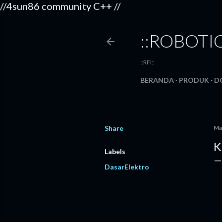
//4sun86 community C++
//
::ROBOTI
::RFI::
BERANDA
PRODUK
D
Share
Ma
K
Labels
DasarElektro