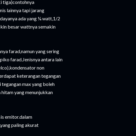
i tiga)contohnya
is lainnya tapi jarang
dayanya ada yang ¼ watt,1/2
akin besar wattnya semakin
nnya farad,namun yang sering
iko farad.Jenisnya antara lain
elco),kondensator non
terdapat keterangan tegangan
i tegangan max yang boleh
a hitam yang menunjukkan
is emitor.dalam
yang paling akurat