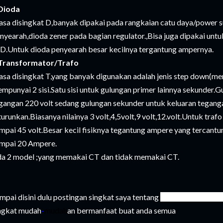
Dioda
asa disingkat D,banyak dipakai pada rangkaian catu daya/power 
nyearah,dioda zener pada bagian regulator.,Bisa juga dipakai unt
D.Untuk dioda penyearah besar kecilnya tergantung ampernya.
Transformator/Trafo
asa disingkat T,yang banyak digunakan adalah jenis step down(me
mpunyai 2 sisi.Satu sisi untuk gulungan primer lainnya sekunder.
gangan 220 volt sedang gulungan sekunder untuk keluaran tegang
turunkan.Biasanya nilainya 3 volt,4,5volt,9 volt,12.volt.Untuk tra
mpai 45 volt.Besar kecil fisiknya tegantung ampere yang tercan
mpai 20 Ampere.
a 2 model ;yang memakai CT dan tidak memakai CT.
mpai disini dulu postingan singkat saya tentang
mengenal kompo
ngkat mudah
-
mudah
an bermanfaat buat anda semua